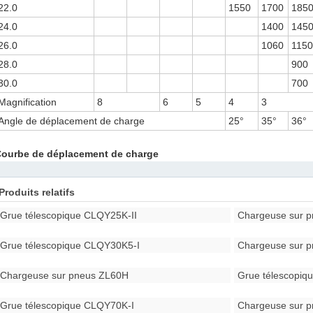
22.0
1550
1700
185
24.0
1400
145
26.0
1060
115
28.0
900
30.0
700
Magnification
8
6
5
4
3
Angle de déplacement de charge
25°
35°
36°
ourbe de déplacement de charge
Produits relatifs
Grue télescopique CLQY25K-II
Chargeuse sur 
Grue télescopique CLQY30K5-I
Chargeuse sur 
Chargeuse sur pneus ZL60H
Grue télescopi
Grue télescopique CLQY70K-I
Chargeuse sur 