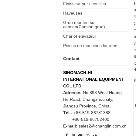
s
Finisseur sur chenilles
n
Haveuses
4
Grue montée sur
c
camion(Camion grue)
e
Chariot élévateur
5
v
Pièces de machines lourdes
l
6
Contact
l
d
SINOMACH-HI
INTERNATIONAL EQUIPMENT
P
CO,. LTD.
Adresse:
No.898 West Huang
He Road, Changzhou city,
Jiangsu Province, China
Tél.:
+86-519-86781388
+86-519-86752400
E-mail:
sales2@changlin.com.cn