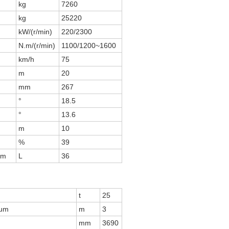
kg
7260
kg
25220
kW/(r/min)
220/2300
N.m/(r/min)
1100/1200~1600
km/h
75
m
20
mm
267
°
18.5
°
13.6
m
10
%
39
km
L
36
t
25
mum
m
3
mm
3690