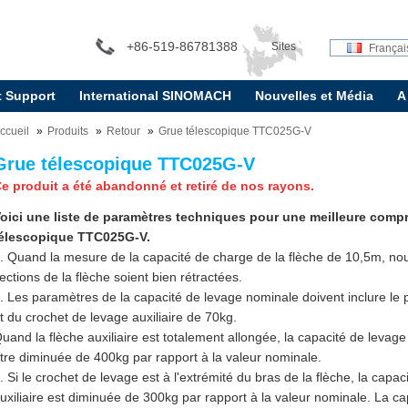
+86-519-86781388
Sites
Françai
t Support
International SINOMACH
Nouvelles et Média
A
internationaux:
ccueil
Produits
Retour
Grue télescopique TTC025G-V
Grue télescopique TTC025G-V
e produit a été abandonné et retiré de nos rayons.
oici une liste de paramètres techniques pour une meilleure comp
élescopique TTC025G-V.
. Quand la mesure de la capacité de charge de la flèche de 10,5m, no
ections de la flèche soient bien rétractées.
. Les paramètres de la capacité de levage nominale doivent inclure le
t du crochet de levage auxiliaire de 70kg.
uand la flèche auxiliaire est totalement allongée, la capacité de levage 
tre diminuée de 400kg par rapport à la valeur nominale.
. Si le crochet de levage est à l'extrémité du bras de la flèche, la capac
uxiliaire est diminuée de 300kg par rapport à la valeur nominale. La c