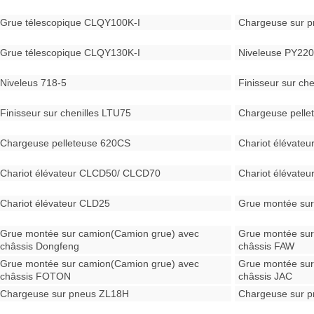
Grue télescopique CLQY100K-I
Chargeuse sur 
Grue télescopique CLQY130K-I
Niveleuse PY22
Niveleus 718-5
Finisseur sur ch
Finisseur sur chenilles LTU75
Chargeuse pell
Chargeuse pelleteuse 620CS
Chariot élévate
Chariot élévateur CLCD50/ CLCD70
Chariot élévate
Chariot élévateur CLD25
Grue montée sur
Grue montée sur camion(Camion grue) avec
Grue montée sur
châssis Dongfeng
châssis FAW
Grue montée sur camion(Camion grue) avec
Grue montée sur
châssis FOTON
châssis JAC
Chargeuse sur pneus ZL18H
Chargeuse sur p