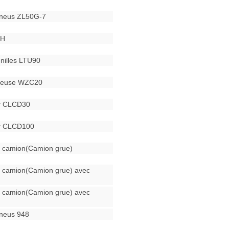
pneus ZL50G-7
0H
enilles LTU90
eteuse WZC20
ur CLCD30
ur CLCD100
 camion(Camion grue)
 camion(Camion grue) avec
 camion(Camion grue) avec
neus 948