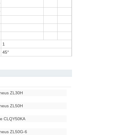
0
0
0
1
45°
pneus ZL30H
pneus ZL50H
que CLQY50KA
pneus ZL50G-6