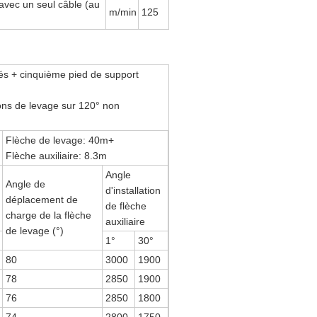
e avec un seul câble (au
m/min
125
gés + cinquième pied de support
ions de levage sur 120° non
Flèche de levage: 40m+
Flèche auxiliaire: 8.3m
Angle
Angle de
d'installation
déplacement de
de flèche
charge de la flèche
auxiliaire
de levage (°)
1°
30°
80
3000
1900
78
2850
1900
76
2850
1800