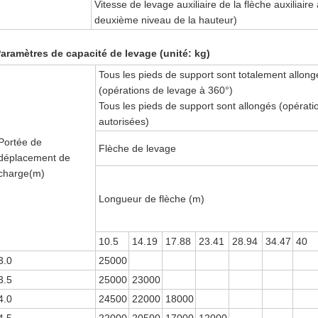
Vitesse de levage auxiliaire de la flèche auxiliair
deuxième niveau de la hauteur)
aramètres de capacité de levage (unité: kg)
Tous les pieds de support sont totalement allon
(opérations de levage à 360°)
Tous les pieds de support sont allongés (opérat
autorisées)
Portée de
Flèche de levage
déplacement de
charge(m)
Longueur de flèche (m)
10.5
14.19
17.88
23.41
28.94
34.47
40
3.0
25000
3.5
25000
23000
4.0
24500
22000
18000