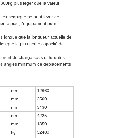
e 300kg plus léger que la valeur
e télescopique ne peut lever de
uième pied, l'équipement pour
lus longue que la longueur actuelle de
des que la plus petite capacité de
cement de charge sous différentes
s des angles minimum de déplacements
mm
12660
mm
2500
mm
3430
mm
4225
mm
1350
kg
32480