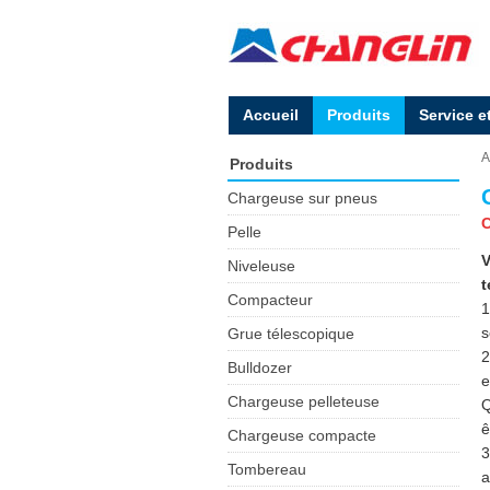
Accueil
Produits
Service e
A
Produits
Chargeuse sur pneus
C
Pelle
V
Niveleuse
t
Compacteur
1
s
Grue télescopique
2
Bulldozer
e
Chargeuse pelleteuse
Q
ê
Chargeuse compacte
3
Tombereau
a