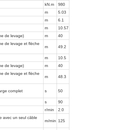
kN.m
980
m
5.03
m
6.1
m
10.57
che de levage)
m
40
he de levage et flèche
m
49.2
m
10.5
che de levage)
m
40
he de levage et flèche
m
48.3
arge complet
s
50
s
90
r/min
2.0
e avec un seul câble
m/min
125