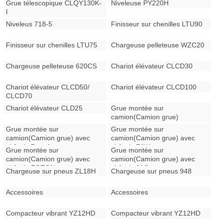
Grue télescopique CLQY130K-
Niveleuse PY220H
I
Niveleus 718-5
Finisseur sur chenilles LTU90
Finisseur sur chenilles LTU75
Chargeuse pelleteuse WZC20
Chargeuse pelleteuse 620CS
Chariot élévateur CLCD30
Chariot élévateur CLCD50/
Chariot élévateur CLCD100
CLCD70
Chariot élévateur CLD25
Grue montée sur
camion(Camion grue)
Grue montée sur
Grue montée sur
camion(Camion grue) avec
camion(Camion grue) avec
châssis Dongfeng
châssis FAW
Grue montée sur
Grue montée sur
camion(Camion grue) avec
camion(Camion grue) avec
châssis FOTON
châssis JAC
Chargeuse sur pneus ZL18H
Chargeuse sur pneus 948
Accessoires
Accessoires
Compacteur vibrant YZ12HD
Compacteur vibrant YZ12HD