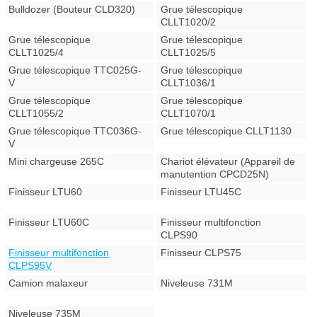
Bulldozer (Bouteur CLD320)
Grue télescopique
CLLT1020/2
Grue télescopique
Grue télescopique
CLLT1025/4
CLLT1025/5
Grue télescopique TTC025G-
Grue télescopique
V
CLLT1036/1
Grue télescopique
Grue télescopique
CLLT1055/2
CLLT1070/1
Grue télescopique TTC036G-
Grue télescopique CLLT1130
V
Mini chargeuse 265C
Chariot élévateur (Appareil de
manutention CPCD25N)
Finisseur LTU60
Finisseur LTU45C
Finisseur LTU60C
Finisseur multifonction
CLPS90
Finisseur multifonction
Finisseur CLPS75
CLPS95V
Camion malaxeur
Niveleuse 731M
Niveleuse 735M