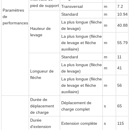
pied de support
Transversal
m
7.2
Paramètres
Standard
m
10.94
de
La plus longue (flèche
performances
m
40.88
Hauteur de
de levage)
levage
La plus longue (flèche
de levage et flèche
m
55.79
auxiliaire)
Standard
m
11
La plus longue (flèche
m
41
Longueur de
de levage)
flèche
La plus longue (flèche
de levage et flèche
m
56
auxiliaire)
Durée de
Déplacement de
déplacement
s
65
charge complet
de charge
Durée
Extension complète
s
115
d'extension