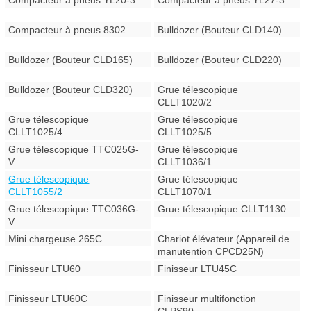
Compacteur à pneus YL20-3
Compacteur à pneus YL27-3
Compacteur à pneus 8302
Bulldozer (Bouteur CLD140)
Bulldozer (Bouteur CLD165)
Bulldozer (Bouteur CLD220)
Bulldozer (Bouteur CLD320)
Grue télescopique
CLLT1020/2
Grue télescopique
Grue télescopique
CLLT1025/4
CLLT1025/5
Grue télescopique TTC025G-
Grue télescopique
V
CLLT1036/1
Grue télescopique
Grue télescopique
CLLT1055/2
CLLT1070/1
Grue télescopique TTC036G-
Grue télescopique CLLT1130
V
Mini chargeuse 265C
Chariot élévateur (Appareil de
manutention CPCD25N)
Finisseur LTU60
Finisseur LTU45C
Finisseur LTU60C
Finisseur multifonction