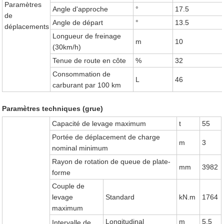
Paramètres
Angle d'approche
°
17.5
de
Angle de départ
°
13.5
déplacements
Longueur de freinage
m
10
(30km/h)
Tenue de route en côte
%
32
Consommation de
L
46
carburant par 100 km
Paramètres techniques (grue)
Capacité de levage maximum
t
55
Portée de déplacement de charge
m
3
nominal minimum
Rayon de rotation de queue de plate-
mm
3982
forme
Couple de
levage
Standard
kN.m
1764
maximum
Longitudinal
m
5.5
Intervalle de