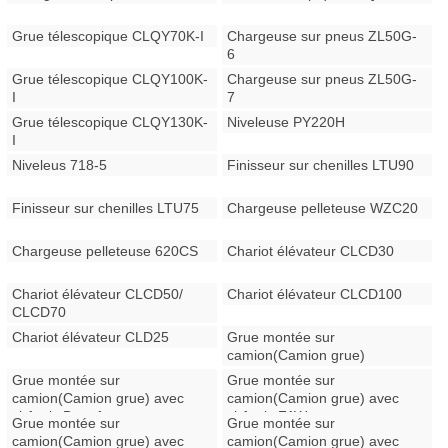
Grue télescopique CLQY70K-I
Chargeuse sur pneus ZL50G-
6
Grue télescopique CLQY100K-
Chargeuse sur pneus ZL50G-
I
7
Grue télescopique CLQY130K-
Niveleuse PY220H
I
Niveleus 718-5
Finisseur sur chenilles LTU90
Finisseur sur chenilles LTU75
Chargeuse pelleteuse WZC20
Chargeuse pelleteuse 620CS
Chariot élévateur CLCD30
Chariot élévateur CLCD50/
Chariot élévateur CLCD100
CLCD70
Chariot élévateur CLD25
Grue montée sur
camion(Camion grue)
Grue montée sur
Grue montée sur
camion(Camion grue) avec
camion(Camion grue) avec
châssis Dongfeng
châssis FAW
Grue montée sur
Grue montée sur
camion(Camion grue) avec
camion(Camion grue) avec