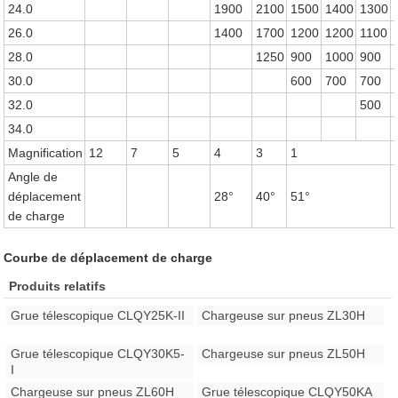
24.0
1900
2100
1500
1400
1300
26.0
1400
1700
1200
1200
1100
28.0
1250
900
1000
900
30.0
600
700
700
32.0
500
34.0
Magnification
12
7
5
4
3
1
Angle de
déplacement
28°
40°
51°
de charge
Courbe de déplacement de charge
Produits relatifs
Grue télescopique CLQY25K-II
Chargeuse sur pneus ZL30H
Grue télescopique CLQY30K5-
Chargeuse sur pneus ZL50H
I
Chargeuse sur pneus ZL60H
Grue télescopique CLQY50KA