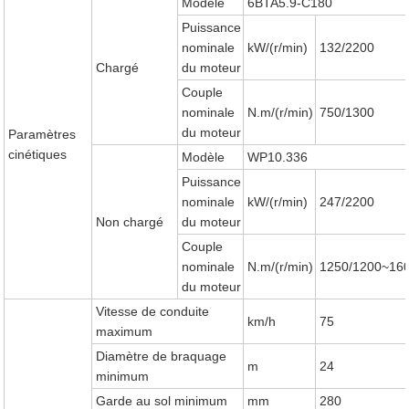
Modèle
6BTA5.9-C180
Puissance
nominale
kW/(r/min)
132/2200
Chargé
du moteur
Couple
nominale
N.m/(r/min)
750/1300
du moteur
Paramètres
cinétiques
Modèle
WP10.336
Puissance
nominale
kW/(r/min)
247/2200
Non chargé
du moteur
Couple
nominale
N.m/(r/min)
1250/1200~16
du moteur
Vitesse de conduite
km/h
75
maximum
Diamètre de braquage
m
24
minimum
Garde au sol minimum
mm
280