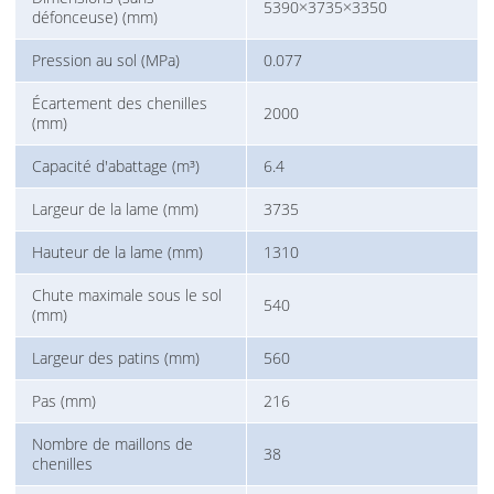
5390×3735×3350
défonceuse) (mm)
Pression au sol (MPa)
0.077
Écartement des chenilles
2000
(mm)
Capacité d'abattage (m³)
6.4
Largeur de la lame (mm)
3735
Hauteur de la lame (mm)
1310
Chute maximale sous le sol
540
(mm)
Largeur des patins (mm)
560
Pas (mm)
216
Nombre de maillons de
38
chenilles