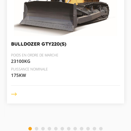
BULLDOZER
GTY220(S)
POIDS EN ORDRE DE MARCHE
23100KG
PUISSANCE NOMINALE
175KW