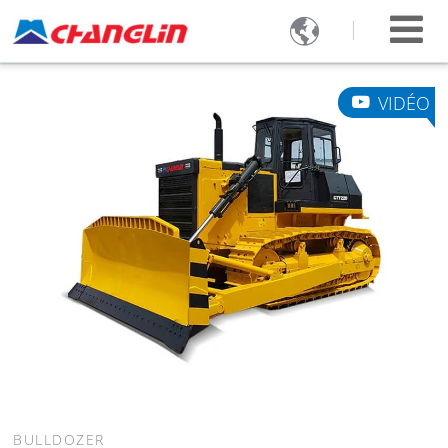

VIDÉO
BULLDOZER