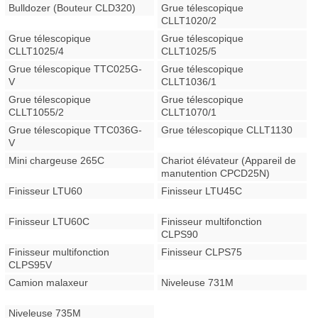
Bulldozer (Bouteur CLD320)
Grue télescopique
CLLT1020/2
Grue télescopique
Grue télescopique
CLLT1025/4
CLLT1025/5
Grue télescopique TTC025G-
Grue télescopique
V
CLLT1036/1
Grue télescopique
Grue télescopique
CLLT1055/2
CLLT1070/1
Grue télescopique TTC036G-
Grue télescopique CLLT1130
V
Mini chargeuse 265C
Chariot élévateur (Appareil de
manutention CPCD25N)
Finisseur LTU60
Finisseur LTU45C
Finisseur LTU60C
Finisseur multifonction
CLPS90
Finisseur multifonction
Finisseur CLPS75
CLPS95V
Camion malaxeur
Niveleuse 731M
Niveleuse 735M