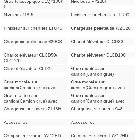
Grue télescopique CLQY130K-
Niveleuse PY220H
I
Niveleus 718-5
Finisseur sur chenilles LTU90
Finisseur sur chenilles LTU75
Chargeuse pelleteuse WZC20
Chargeuse pelleteuse 620CS
Chariot élévateur CLCD30
Chariot élévateur CLCD50/
Chariot élévateur CLCD100
CLCD70
Chariot élévateur CLD25
Grue montée sur
camion(Camion grue)
Grue montée sur
Grue montée sur
camion(Camion grue) avec
camion(Camion grue) avec
châssis Dongfeng
châssis FAW
Grue montée sur
Grue montée sur
camion(Camion grue) avec
camion(Camion grue) avec
châssis FOTON
châssis JAC
Chargeuse sur pneus ZL18H
Chargeuse sur pneus 948
Accessoires
Accessoires
Compacteur vibrant YZ12HD
Compacteur vibrant YZ12HD