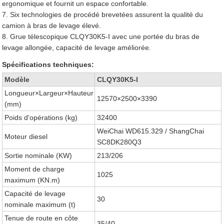
ergonomique et fournit un espace confortable.
7. Six technologies de procédé brevetées assurent la qualité du
camion à bras de levage élevé.
8. Grue télescopique CLQY30K5-I avec une portée du bras de
levage allongée, capacité de levage améliorée.
Spécifications techniques:
Modèle
CLQY30K5-I
Longueur×Largeur×Hauteur
12570×2500×3390
(mm)
Poids d'opérations (kg)
32400
WeiChai WD615.329 / ShangChai
Moteur diesel
SC8DK280Q3
Sortie nominale (KW)
213/206
Moment de charge
1025
maximum (KN.m)
Capacité de levage
30
nominale maximum (t)
Tenue de route en côte
35/40