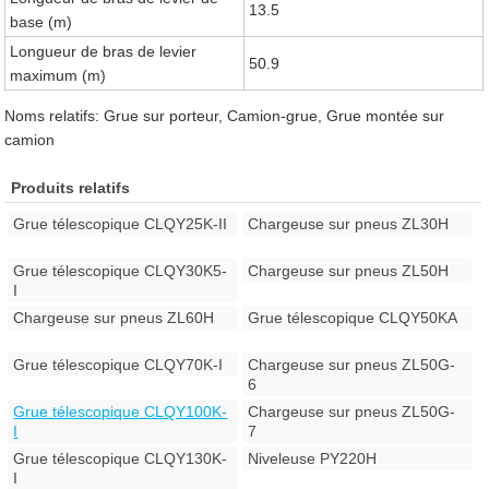
13.5
base (m)
Longueur de bras de levier
50.9
maximum (m)
Noms relatifs: Grue sur porteur, Camion-grue, Grue montée sur
camion
Produits relatifs
Grue télescopique CLQY25K-II
Chargeuse sur pneus ZL30H
Grue télescopique CLQY30K5-
Chargeuse sur pneus ZL50H
I
Chargeuse sur pneus ZL60H
Grue télescopique CLQY50KA
Grue télescopique CLQY70K-I
Chargeuse sur pneus ZL50G-
6
Grue télescopique CLQY100K-
Chargeuse sur pneus ZL50G-
I
7
Grue télescopique CLQY130K-
Niveleuse PY220H
I