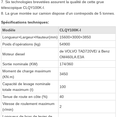
7. Six technologies brevetées assurent la qualité de cette grue
télescopique CLQY100K-I.
8. La grue montée sur camion dispose d'un contrepoids de 5 tonnes.
Spécifications techniques:
Modèle
CLQY100K-I
Longueur×Largeur×Hauteur(mm)
15600×3000×3850
Poids d'opérations (kg)
54900
de VOLVO TAD720VE/ à Benz
Moteur diesel
OM460LA.E3A
Sortie nominale (KW)
174/360
Moment de charge maximum
3450
(KN.m)
Capacité de levage nominale
100
totale maximum (t)
Tenue de route en côte (%)
40
Vitesse de roulement maximum
2
(r/min)
Longueur de bras de levier de