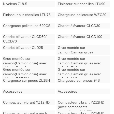
Niveleus 718-5
Finisseur sur chenilles LTU90
Finisseur sur chenilles LTU75
Chargeuse pelleteuse WZC20
Chargeuse pelleteuse 620CS
Chariot élévateur CLCD30
Chariot élévateur CLCD50/
Chariot élévateur CLCD100
CLCD70
Chariot élévateur CLD25
Grue montée sur
camion(Camion grue)
Grue montée sur
Grue montée sur
camion(Camion grue) avec
camion(Camion grue) avec
châssis Dongfeng
châssis FAW
Grue montée sur
Grue montée sur
camion(Camion grue) avec
camion(Camion grue) avec
châssis FOTON
châssis JAC
Chargeuse sur pneus ZL18H
Chargeuse sur pneus 948
Accessoires
Accessoires
Compacteur vibrant YZ12HD
Compacteur vibrant YZ12HD
(avec composants
hydrauliques SAUER)
Compacteur vibrant à pieds
Compacteur vibrant YZ14HD