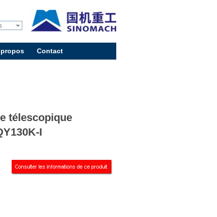
s
 propos
Contact
e télescopique
Y130K-I