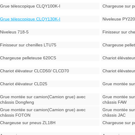
Grue télescopique CLQY100K-I
Chargeuse sur 
Grue télescopique CLQY130K-I
Niveleuse PY22
Niveleus 718-5
Finisseur sur ch
Finisseur sur chenilles LTU75
Chargeuse pell
Chargeuse pelleteuse 620CS
Chariot élévate
Chariot élévateur CLCD50/ CLCD70
Chariot élévate
Chariot élévateur CLD25
Grue montée sur
Grue montée sur camion(Camion grue) avec
Grue montée sur
châssis Dongfeng
châssis FAW
Grue montée sur camion(Camion grue) avec
Grue montée sur
châssis FOTON
châssis JAC
Chargeuse sur pneus ZL18H
Chargeuse sur p