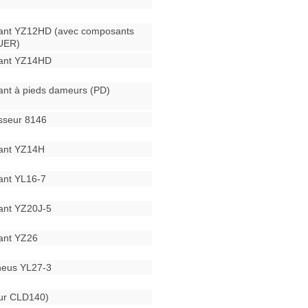
ant YZ12HD (avec composants
UER)
rant YZ14HD
ant à pieds dameurs (PD)
sseur 8146
ant YZ14H
ant YL16-7
ant YZ20J-5
ant YZ26
neus YL27-3
eur CLD140)