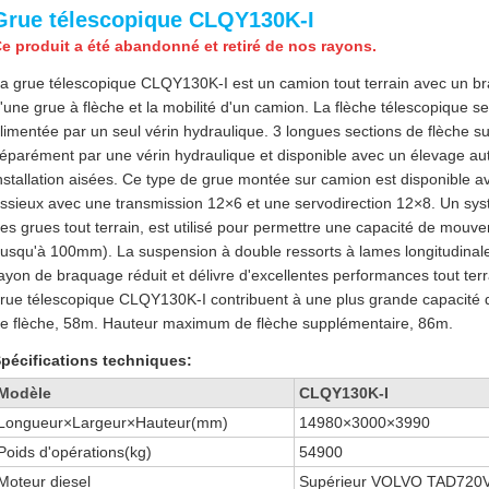
Grue télescopique CLQY130K-I
e produit a été abandonné et retiré de nos rayons.
a grue télescopique CLQY130K-I est un camion tout terrain avec un bras 
'une grue à flèche et la mobilité d'un camion. La flèche télescopique se 
limentée par un seul vérin hydraulique. 3 longues sections de flèche 
éparément par une vérin hydraulique et disponible avec un élevage a
nstallation aisées. Ce type de grue montée sur camion est disponible a
ssieux avec une transmission 12×6 et une servodirection 12×8. Un sy
es grues tout terrain, est utilisé pour permettre une capacité de mou
jusqu'à 100mm). La suspension à double ressorts à lames longitudinale
ayon de braquage réduit et délivre d'excellentes performances tout terra
rue télescopique CLQY130K-I contribuent à une plus grande capacit
e flèche, 58m. Hauteur maximum de flèche supplémentaire, 86m.
pécifications techniques:
Modèle
CLQY130K-I
Longueur×Largeur×Hauteur(mm)
14980×3000×3990
Poids d'opérations(kg)
54900
Moteur diesel
Supérieur VOLVO TAD720V