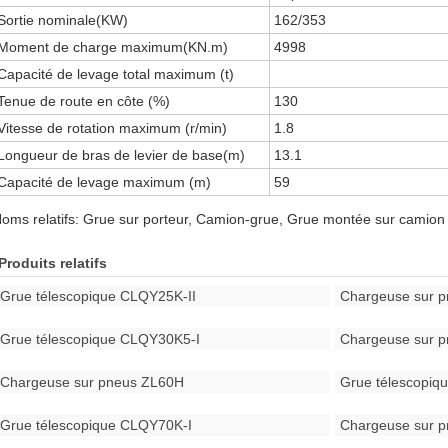
Sortie nominale(KW)
162/353
Moment de charge maximum(KN.m)
4998
Capacité de levage total maximum (t)
Tenue de route en côte (%)
130
Vitesse de rotation maximum (r/min)
1.8
Longueur de bras de levier de base(m)
13.1
Capacité de levage maximum (m)
59
oms relatifs: Grue sur porteur, Camion-grue, Grue montée sur camion
Produits relatifs
Grue télescopique CLQY25K-II
Chargeuse sur 
Grue télescopique CLQY30K5-I
Chargeuse sur 
Chargeuse sur pneus ZL60H
Grue télescopi
Grue télescopique CLQY70K-I
Chargeuse sur 