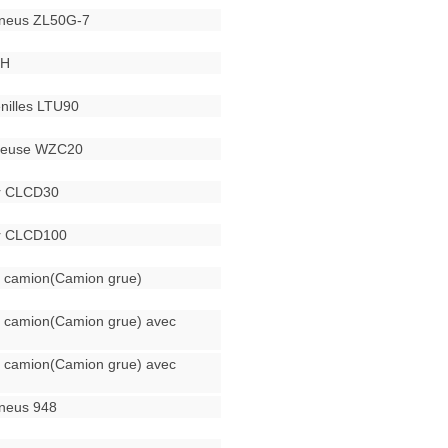
pneus ZL50G-7
0H
enilles LTU90
eteuse WZC20
ur CLCD30
ur CLCD100
 camion(Camion grue)
 camion(Camion grue) avec
 camion(Camion grue) avec
neus 948