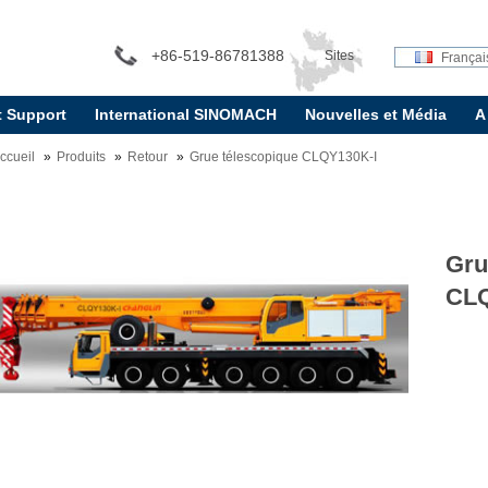
+86-519-86781388
Sites
Françai
t Support
International SINOMACH
Nouvelles et Média
A
internationaux:
ccueil
Produits
Retour
Grue télescopique CLQY130K-I
Gru
CLQ