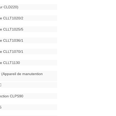
eur CLD220)
ue CLLT1020/2
ue CLLT1025/5
ue CLLT1036/1
ue CLLT1070/1
ue CLLT1130
r (Appareil de manutention
C
onction CLPS90
5