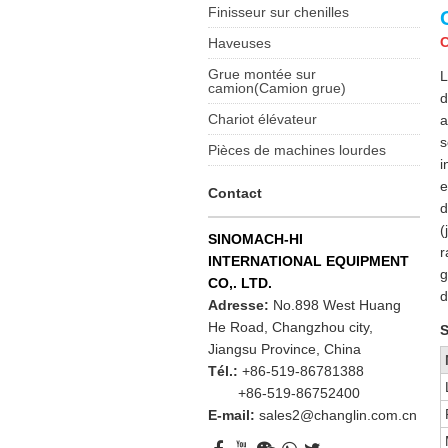
Finisseur sur chenilles
C
Haveuses
Grue montée sur
L
camion(Camion grue)
d
Chariot élévateur
a
s
Pièces de machines lourdes
i
e
Contact
d
(
SINOMACH-HI
r
INTERNATIONAL EQUIPMENT
g
CO,. LTD.
d
Adresse:
No.898 West Huang
He Road, Changzhou city,
S
Jiangsu Province, China
Tél.:
+86-519-86781388
+86-519-86752400
E-mail:
sales2@changlin.com.cn