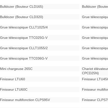
Bulldozer (Bouteur CLD165)
Bulldozer (Bout
Bulldozer (Bouteur CLD320)
Grue télescopiq
Grue télescopique CLLT1025/4
Grue télescopiq
Grue télescopique TTC025G-V
Grue télescopiq
Grue télescopique CLLT1055/2
Grue télescopiq
Grue télescopique TTC036G-V
Grue télescopiq
Mini chargeuse 265C
Chariot élévateu
CPCD25N)
Finisseur LTU60
Finisseur LTU45
Finisseur LTU60C
Finisseur multif
Finisseur multifonction CLPS95V
Finisseur CLPS7