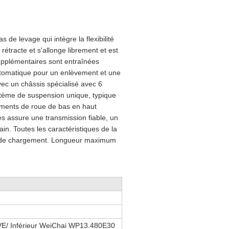
de levage qui intègre la flexibilité
rétracte et s'allonge librement et est
supplémentaires sont entraînées
utomatique pour un enlèvement et une
vec un châssis spécialisé avec 6
stème de suspension unique, typique
vements de roue de bas en haut
s assure une transmission fiable, un
in. Toutes les caractéristiques de la
é de chargement. Longueur maximum
E/ Inférieur WeiChai WP13.480E30