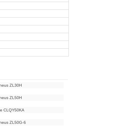
pneus ZL30H
pneus ZL50H
que CLQY50KA
pneus ZL50G-6