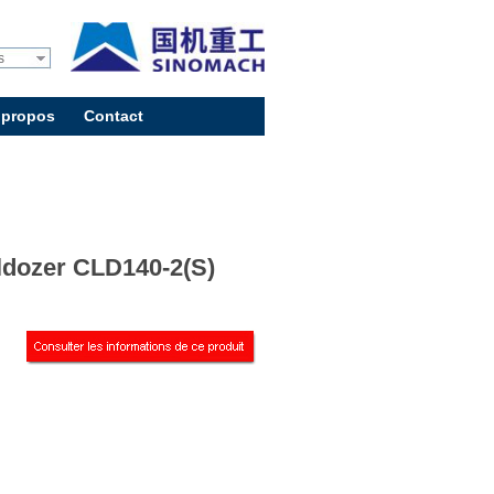
s
 propos
Contact
ldozer CLD140-2(S)