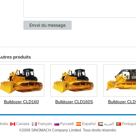
utres produits
Bulldozer CLD160
Bulldozer CLD160S
Bulldozer CL
India
Canada
Français
Русский
Español
العربية
Portugu
©2009 SINOMACH Company Limited. Tous droits réservés.