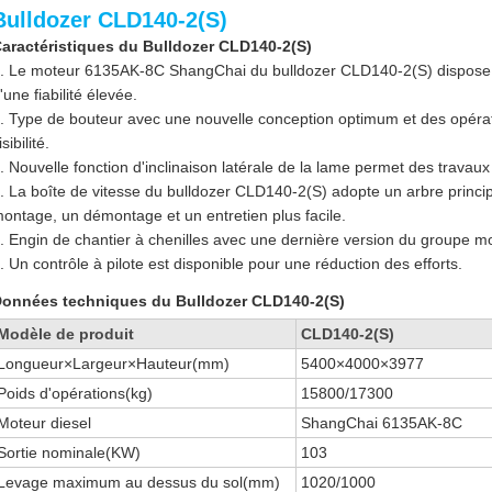
Bulldozer CLD140-2(S)
aractéristiques du Bulldozer CLD140-2(S)
. Le moteur 6135AK-8C ShangChai du bulldozer CLD140-2(S) dispose d
'une fiabilité élevée.
. Type de bouteur avec une nouvelle conception optimum et des opérat
isibilité.
. Nouvelle fonction d'inclinaison latérale de la lame permet des travau
. La boîte de vitesse du bulldozer CLD140-2(S) adopte un arbre princi
ontage, un démontage et un entretien plus facile.
. Engin de chantier à chenilles avec une dernière version du groupe m
. Un contrôle à pilote est disponible pour une réduction des efforts.
onnées techniques du Bulldozer CLD140-2(S)
Modèle de produit
CLD140-2(S)
Longueur×Largeur×Hauteur(mm)
5400×4000×3977
Poids d'opérations(kg)
15800/17300
Moteur diesel
ShangChai 6135AK-8C
Sortie nominale(KW)
103
Levage maximum au dessus du sol(mm)
1020/1000