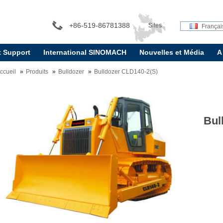
+86-519-86781388
Sites
Françai
t Support
International SINOMACH
Nouvelles et Média
A
internationaux:
ccueil
Produits
Bulldozer
Bulldozer CLD140-2(S)
Bul