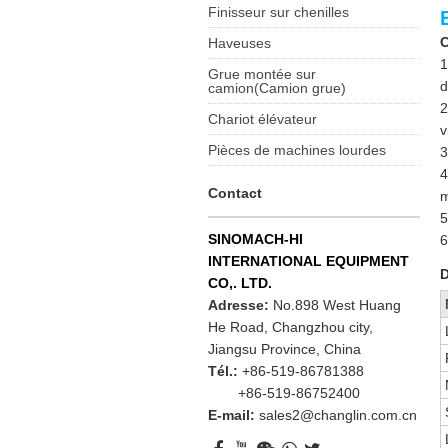
Finisseur sur chenilles
C
Haveuses
1
Grue montée sur
d
camion(Camion grue)
2
Chariot élévateur
v
Pièces de machines lourdes
3
4
Contact
m
5
SINOMACH-HI
6
INTERNATIONAL EQUIPMENT
D
CO,. LTD.
Adresse:
No.898 West Huang
He Road, Changzhou city,
Jiangsu Province, China
Tél.:
+86-519-86781388
+86-519-86752400
E-mail:
sales2@changlin.com.cn