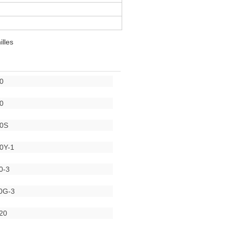
illes
0
0
30S
0Y-1
0-3
0G-3
20