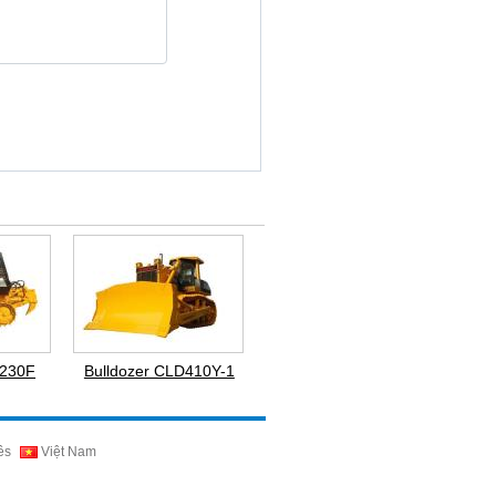
D230F
Bulldozer CLD410Y-1
ês
Việt Nam