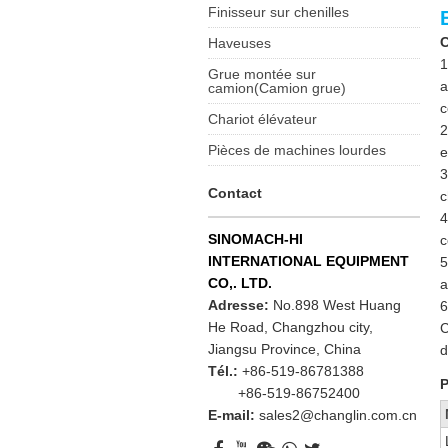
Finisseur sur chenilles
C
Haveuses
1
Grue montée sur
a
camion(Camion grue)
c
Chariot élévateur
2
Pièces de machines lourdes
e
3
Contact
c
4
SINOMACH-HI
c
INTERNATIONAL EQUIPMENT
5
CO,. LTD.
a
Adresse:
No.898 West Huang
6
He Road, Changzhou city,
C
Jiangsu Province, China
d
Tél.:
+86-519-86781388
P
+86-519-86752400
E-mail:
sales2@changlin.com.cn