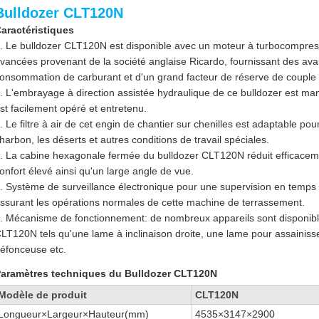
Bulldozer CLT120N
aractéristiques
. Le bulldozer CLT120N est disponible avec un moteur à turbocompres
vancées provenant de la société anglaise Ricardo, fournissant des avan
onsommation de carburant et d'un grand facteur de réserve de couple 
. L'embrayage à direction assistée hydraulique de ce bulldozer est ma
st facilement opéré et entretenu.
. Le filtre à air de cet engin de chantier sur chenilles est adaptable pou
harbon, les déserts et autres conditions de travail spéciales.
. La cabine hexagonale fermée du bulldozer CLT120N réduit efficaceme
onfort élevé ainsi qu'un large angle de vue.
. Système de surveillance électronique pour une supervision en temps
ssurant les opérations normales de cette machine de terrassement.
. Mécanisme de fonctionnement: de nombreux appareils sont disponibl
LT120N tels qu'une lame à inclinaison droite, une lame pour assainis
éfonceuse etc.
aramètres techniques du Bulldozer CLT120N
Modèle de produit
CLT120N
Longueur×Largeur×Hauteur(mm)
4535×3147×2900