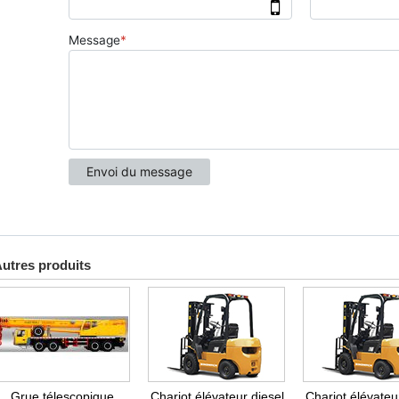
utres produits
Grue télescopique
Chariot élévateur diesel
Chariot élévateu