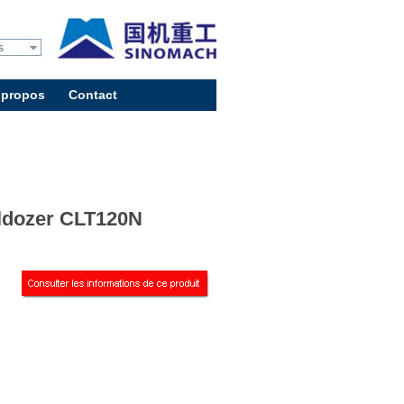
s
 propos
Contact
ldozer CLT120N