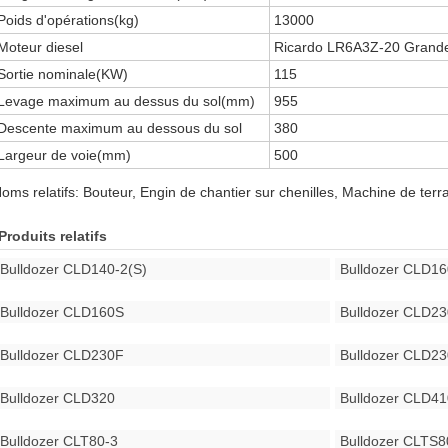
Poids d'opérations(kg)
13000
Moteur diesel
Ricardo LR6A3Z-20 Grand
Sortie nominale(KW)
115
Levage maximum au dessus du sol(mm)
955
Descente maximum au dessous du sol
380
Largeur de voie(mm)
500
oms relatifs: Bouteur, Engin de chantier sur chenilles, Machine de ter
Produits relatifs
Bulldozer CLD140-2(S)
Bulldozer CLD16
Bulldozer CLD160S
Bulldozer CLD23
Bulldozer CLD230F
Bulldozer CLD2
Bulldozer CLD320
Bulldozer CLD41
Bulldozer CLT80-3
Bulldozer CLTS8