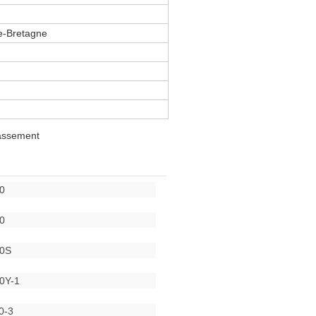
e-Bretagne
rassement
0
0
30S
0Y-1
0-3