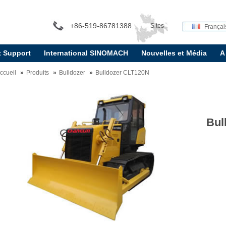
+86-519-86781388
Sites
Françai
t Support
International SINOMACH
Nouvelles et Média
A
internationaux:
ccueil
Produits
Bulldozer
Bulldozer CLT120N
Bul