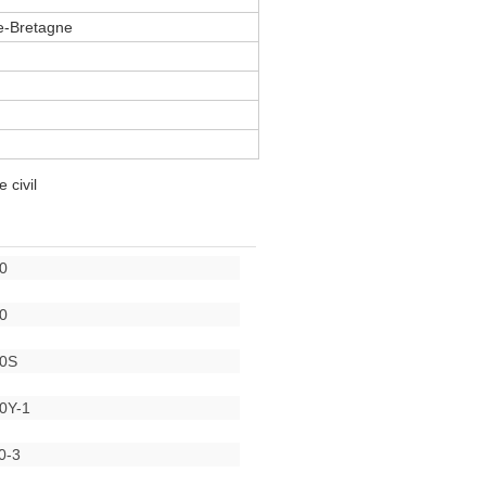
e-Bretagne
 civil
0
0
30S
0Y-1
0-3