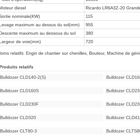
Moteur diesel
Ricardo LR6A3Z-20 Grand
Sortie nominale(KW)
115
Levage maximum au dessus du sol(mm)
955
Descente maximum au dessous du sol
380
Largeur de voie(mm)
720
oms relatifs: Engin de chantier sur chenilles, Bouteur, Machine de génie
Produits relatifs
Bulldozer CLD140-2(S)
Bulldozer CLD16
Bulldozer CLD160S
Bulldozer CLD23
Bulldozer CLD230F
Bulldozer CLD2
Bulldozer CLD320
Bulldozer CLD41
Bulldozer CLT80-3
Bulldozer CLTS8