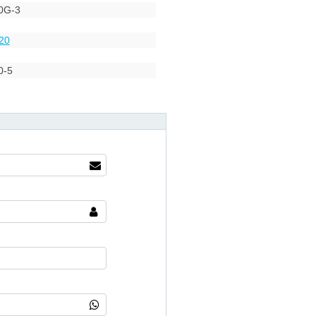
0G-3
20
0-5