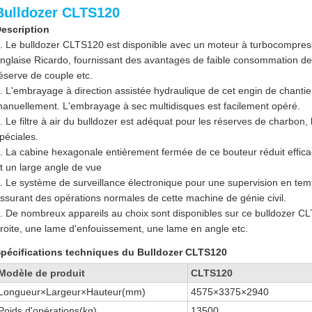
Bulldozer CLTS120
escription
. Le bulldozer CLTS120 est disponible avec un moteur à turbocompres
nglaise Ricardo, fournissant des avantages de faible consommation de 
éserve de couple etc.
. L'embrayage à direction assistée hydraulique de cet engin de chantier
anuellement. L'embrayage à sec multidisques est facilement opéré.
. Le filtre à air du bulldozer est adéquat pour les réserves de charbon, 
péciales.
. La cabine hexagonale entièrement fermée de ce bouteur réduit efficace
t un large angle de vue
. Le système de surveillance électronique pour une supervision en tem
ssurant des opérations normales de cette machine de génie civil.
. De nombreux appareils au choix sont disponibles sur ce bulldozer CL
roite, une lame d'enfouissement, une lame en angle etc.
pécifications techniques du Bulldozer CLTS120
Modèle de produit
CLTS120
Longueur×Largeur×Hauteur(mm)
4575×3375×2940
Poids d'opérations(kg)
13500