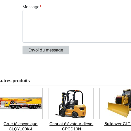
utres produits
Grue télescopique
Chariot élévateur diesel
Bulldozer CL
CLQY100K-I
CPCD10N