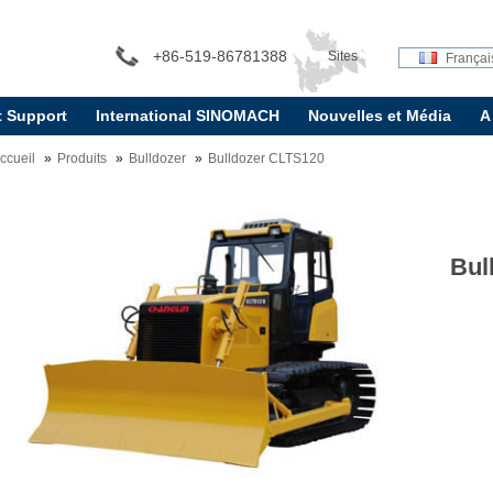
+86-519-86781388
Sites
Françai
t Support
International SINOMACH
Nouvelles et Média
A
internationaux:
ccueil
Produits
Bulldozer
Bulldozer CLTS120
Bul