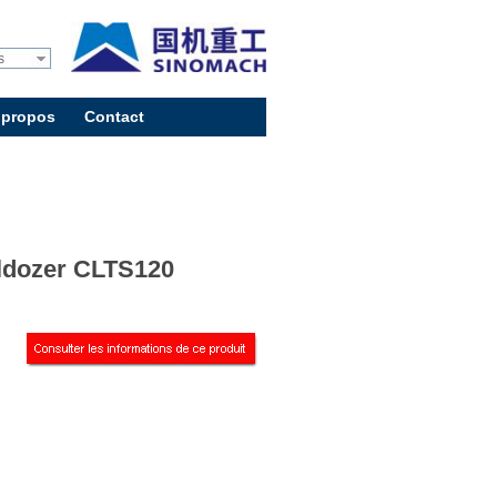
s
 propos
Contact
ldozer CLTS120