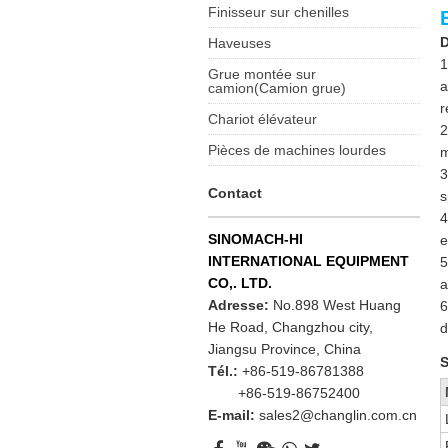
Finisseur sur chenilles
D
Haveuses
1
Grue montée sur
a
camion(Camion grue)
r
Chariot élévateur
2
Pièces de machines lourdes
m
3
Contact
s
4
SINOMACH-HI
e
INTERNATIONAL EQUIPMENT
5
CO,. LTD.
a
Adresse:
No.898 West Huang
6
He Road, Changzhou city,
d
Jiangsu Province, China
S
Tél.:
+86-519-86781388
+86-519-86752400
E-mail:
sales2@changlin.com.cn