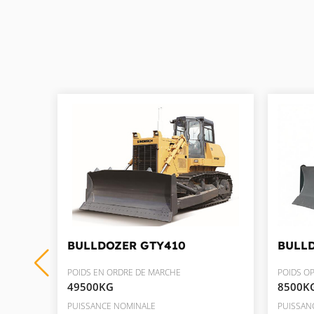
BULLDOZER
GTY410
BULL
POIDS EN ORDRE DE MARCHE
POIDS O
49500KG
8500K
PUISSANCE NOMINALE
PUISSAN