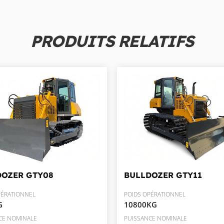
PRODUITS RELATIFS
DOZER
GTY08
BULLDOZER
GTY11
PÉRATIONNEL
POIDS OPÉRATIONNEL
G
10800KG
CE NOMINALE
PUISSANCE NOMINALE