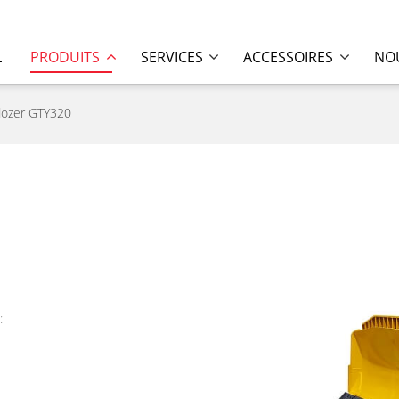
L
PRODUITS
SERVICES
ACCESSOIRES
NOU
dozer GTY320
: