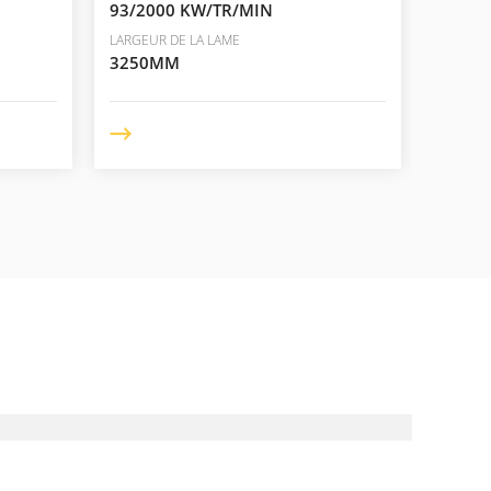
93/2000 KW/TR/MIN
70/22
LARGEUR DE LA LAME
LARGEUR
3250MM
2450