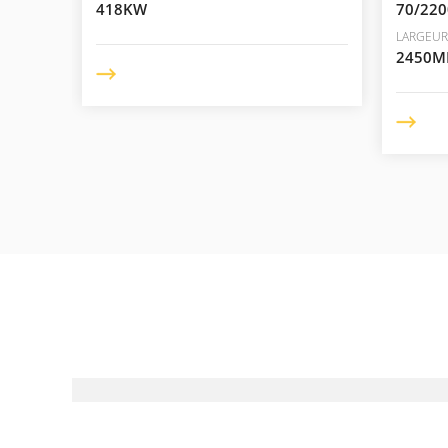
418KW
70/22
LARGEUR
2450