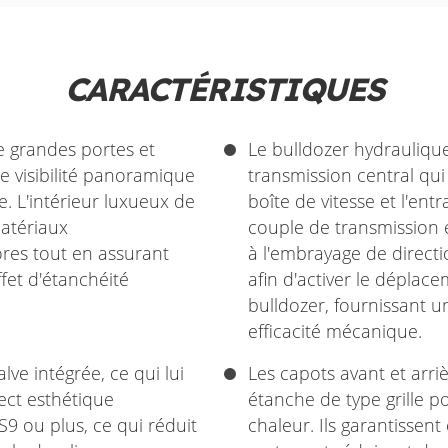
CARACTÉRISTIQUES
e grandes portes et
Le bulldozer hydrauliqu
te visibilité panoramique
transmission central qui
e. L'intérieur luxueux de
boîte de vitesse et l'ent
matériaux
couple de transmission e
ores tout en assurant
à l'embrayage de directi
fet d'étanchéité
afin d'activer le déplace
bulldozer, fournissant 
efficacité mécanique.
ve intégrée, ce qui lui
Les capots avant et arri
ect esthétique
étanche de type grille p
S9 ou plus, ce qui réduit
chaleur. Ils garantisse