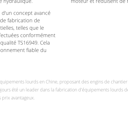
e hydraulique.
moteur et réduisent de 
se d'un concept avancé
de fabrication de
elles, telles que le
 effectuées conformément
qualité TS16949. Cela
tionnement fiable du
uipements lourds en Chine, proposant des engins de chantier p
urs été un leader dans la fabrication d'équipements lourds de
s prix avantageux.