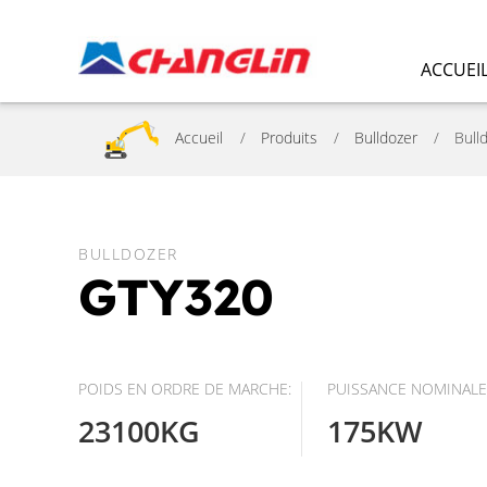
ACCUEI
Accueil
Produits
Bulldozer
Bull
BULLDOZER
GTY320
POIDS EN ORDRE DE MARCHE:
PUISSANCE NOMINALE
23100KG
175KW