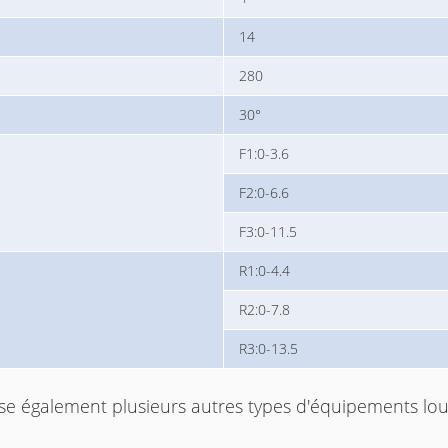
14
280
30°
F1:0-3.6
F2:0-6.6
F3:0-11.5
R1:0-4.4
R2:0-7.8
R3:0-13.5
également plusieurs autres types d'équipements lourd