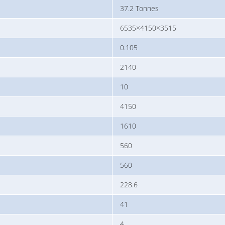
37.2 Tonnes
6535×4150×3515
0.105
2140
10
4150
1610
560
560
228.6
41
4