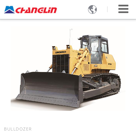

BULLDOZER