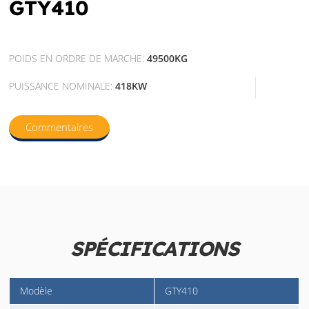
GTY410
POIDS EN ORDRE DE MARCHE:
49500KG
PUISSANCE NOMINALE:
418KW
Commentaires
SPÉCIFICATIONS
Modèle
GTY410