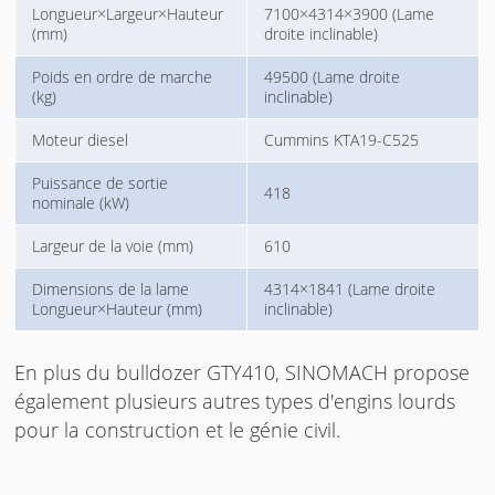
Longueur×Largeur×Hauteur
7100×4314×3900 (Lame
(mm)
droite inclinable)
Poids en ordre de marche
49500 (Lame droite
(kg)
inclinable)
Moteur diesel
Cummins KTA19-C525
Puissance de sortie
418
nominale (kW)
Largeur de la voie (mm)
610
Dimensions de la lame
4314×1841 (Lame droite
Longueur×Hauteur (mm)
inclinable)
En plus du bulldozer GTY410, SINOMACH propose
également plusieurs autres types d'engins lourds
pour la construction et le génie civil.