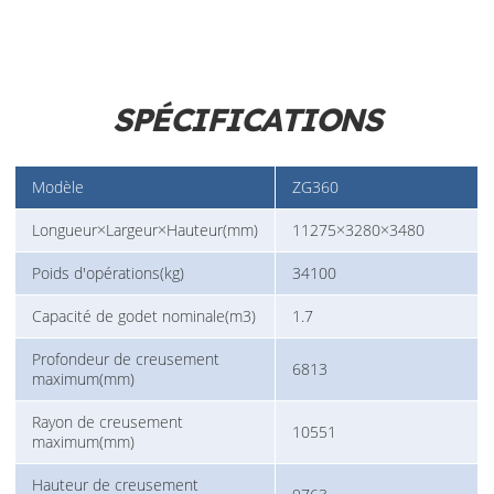
SPÉCIFICATIONS
Modèle
ZG360
Longueur×Largeur×Hauteur(mm)
11275×3280×3480
Poids d'opérations(kg)
34100
Capacité de godet nominale(m3)
1.7
Profondeur de creusement
6813
maximum(mm)
Rayon de creusement
10551
maximum(mm)
Hauteur de creusement