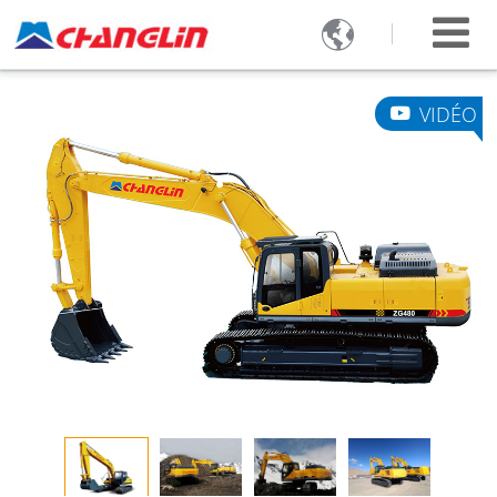

VIDÉO