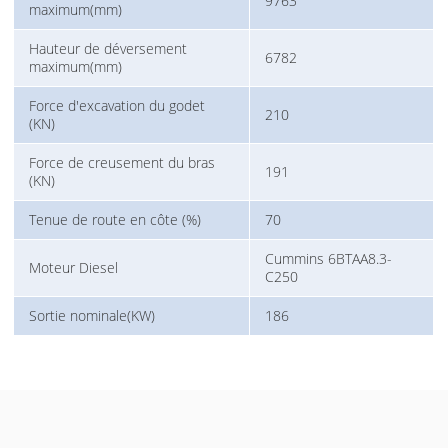
9763
maximum(mm)
Hauteur de déversement
6782
maximum(mm)
Force d'excavation du godet
210
(KN)
Force de creusement du bras
191
(KN)
Tenue de route en côte (%)
70
Cummins 6BTAA8.3-
Moteur Diesel
C250
Sortie nominale(KW)
186