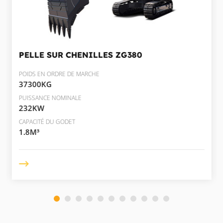
PELLE SUR CHENILLES
ZG380
POIDS EN ORDRE DE MARCHE
37300KG
PUISSANCE NOMINALE
232KW
CAPACITÉ DU GODET
1.8M³