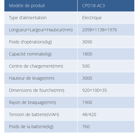
Modèle de produit
CPD18-AC3
Type d'alimentation
Electrique
Longueur×Largeur×Hauteur(mm)
2098×1138×1976
Poids d'opérations(kg)
3090
Capacité nominale(kg)
1800
Centre de chargement(mm)
500
Hauteur de levage(mm)
3000
Dimensions de fourche(mm)
920×100×35
Rayon de braquage(mm)
1900
Tension de batterie(V/AH)
48/420
Poids de la batterie(kg)
760