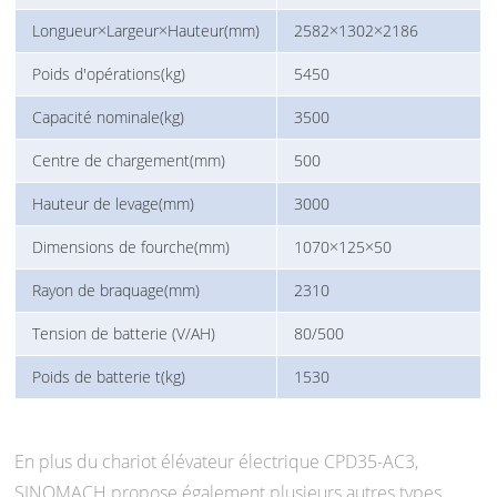
Longueur×Largeur×Hauteur(mm)
2582×1302×2186
Poids d'opérations(kg)
5450
Capacité nominale(kg)
3500
Centre de chargement(mm)
500
Hauteur de levage(mm)
3000
Dimensions de fourche(mm)
1070×125×50
Rayon de braquage(mm)
2310
Tension de batterie (V/AH)
80/500
Poids de batterie t(kg)
1530
En plus du chariot élévateur électrique CPD35-AC3,
SINOMACH propose également plusieurs autres types