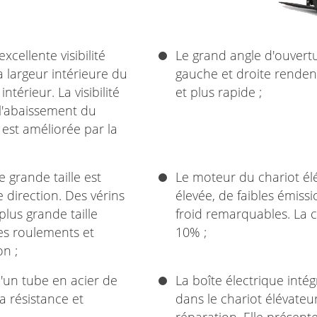
xcellente visibilité
Le grand angle d'ouvertu
 largeur intérieure du
gauche et droite rendent 
ntérieur. La visibilité
et plus rapide ;
 l'abaissement du
re est améliorée par la
 grande taille est
Le moteur du chariot él
e direction. Des vérins
élevée, de faibles émis
plus grande taille
froid remarquables. La 
es roulements et
10% ;
on ;
'un tube en acier de
La boîte électrique intég
a résistance et
dans le chariot élévateur 
réparation. Elle présente