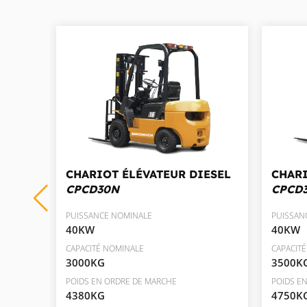
ESEL
CHARIOT ÉLÉVATEUR DIESEL
CHARI
CPCD30N
CPCD
PUISSANCE NOMINALE
PUISSAN
40KW
40KW
CAPACITÉ NOMINALE
CAPACIT
3000KG
3500K
POIDS EN ORDRE DE MARCHE
POIDS E
4380KG
4750K