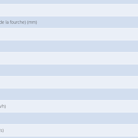
 de la fourche) (mm)
/h)
s)