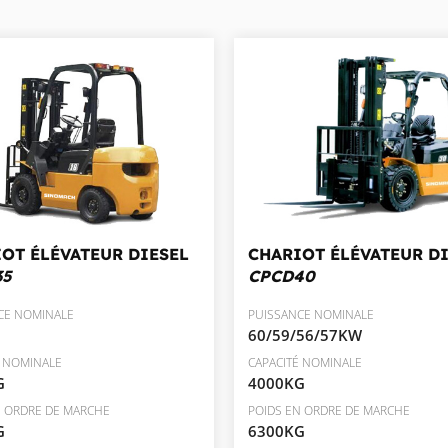
OT ÉLÉVATEUR DIESEL
CHARIOT ÉLÉVATEUR D
35
CPCD40
CE NOMINALE
PUISSANCE NOMINALE
60/59/56/57KW
É NOMINALE
CAPACITÉ NOMINALE
G
4000KG
N ORDRE DE MARCHE
POIDS EN ORDRE DE MARCHE
G
6300KG