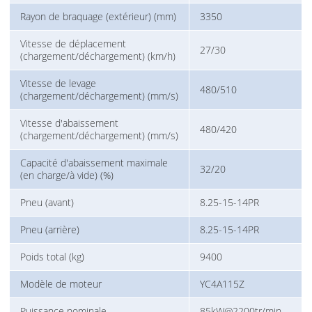
Rayon de braquage (extérieur) (mm)
3350
Vitesse de déplacement
27/30
(chargement/déchargement) (km/h)
Vitesse de levage
480/510
(chargement/déchargement) (mm/s)
Vitesse d'abaissement
480/420
(chargement/déchargement) (mm/s)
Capacité d'abaissement maximale
32/20
(en charge/à vide) (%)
Pneu (avant)
8.25-15-14PR
Pneu (arrière)
8.25-15-14PR
Poids total (kg)
9400
Modèle de moteur
YC4A115Z
Puissance nominale
85kW@2200tr/min