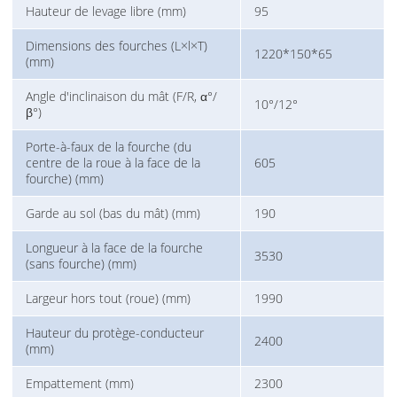
Hauteur de levage libre (mm)
95
Dimensions des fourches (L×l×T)
1220*150*65
(mm)
Angle d'inclinaison du mât (F/R, α°/
10°/12°
β°)
Porte-à-faux de la fourche (du
centre de la roue à la face de la
605
fourche) (mm)
Garde au sol (bas du mât) (mm)
190
Longueur à la face de la fourche
3530
(sans fourche) (mm)
Largeur hors tout (roue) (mm)
1990
Hauteur du protège-conducteur
2400
(mm)
Empattement (mm)
2300