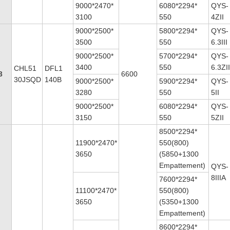
9000*2470*
6080*2294*
QYS-
3100
550
4ZII
9000*2500*
5800*2294*
QYS-
3500
550
6.3III
9000*2500*
5700*2294*
QYS-
3400
550
6.3ZI
CHL51
DFL1
3
6600
30JSQD
140B
9000*2500*
5900*2294*
QYS-
3280
550
5II
9000*2500*
6080*2294*
QYS-
3150
550
5ZII
8500*2294*
11900*2470*
550(800)
3650
(5850+1300
Empattement)
QYS-
8IIIA
7600*2294*
11100*2470*
550(800)
3650
(5350+1300
Empattement)
8600*2294*