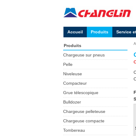
Accueil
Produits
Service e
A
Produits
Chargeuse sur pneus
C
Pelle
C
Niveleuse
C
Compacteur
F
Grue télescopique
S
Bulldozer
Chargeuse pelleteuse
Chargeuse compacte
Tombereau