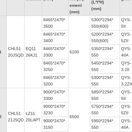
(L*l*H)
ement
(mm)
(mm)
8465*2470*
5300*2294*
QYS-
3500
550(600)
5II
8465*2470*
5200*2294*
QYS-
3400
550(600)
5ZII
CHL51
EQ11
8465*2470*
5350*2294*
QYS-
1
6100
20JSQD
26KJ1
3300
550
4IIA
8465*2470*
5450*2294*
QYS-
3250
550
3.2II
8465*2470*
5300*2294*
QYS-
3200
550
3.2ZI
9000*2470*
5850*2294*
QYS-
3300
550
5II
9000*2470*
5750*2294*
QYS-
3230
550
5ZII
CHL51
LZ11
2
6500
21JSQD
20LAPT
9000*2470*
5950*2294*
QYS-
3150
550
4IIA