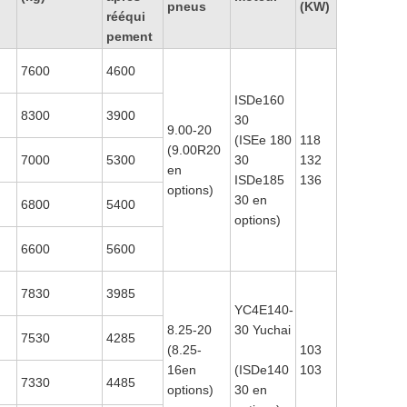
pneus
(KW)
rééqui
pement
7600
4600
ISDe160
8300
3900
30
9.00-20
(ISEe 180
118
(9.00R20
7000
5300
30
132
en
ISDe185
136
options)
30 en
6800
5400
options)
6600
5600
I
7830
3985
YC4E140-
8.25-20
30 Yuchai
7530
4285
(8.25-
103
16en
(ISDe140
103
7330
4485
options)
30 en