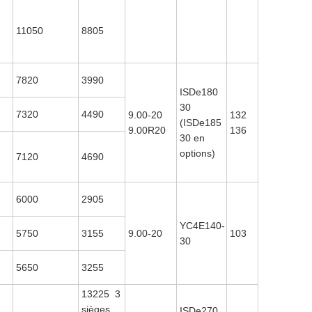
11050
8805
7820
3990
ISDe180
30
7320
4490
9.00-20
132
(ISDe185
9.00R20
136
30 en
options)
7120
4690
6000
2905
YC4E140-
5750
3155
9.00-20
103
30
5650
3255
I
13225 3
sièges
ISDe270