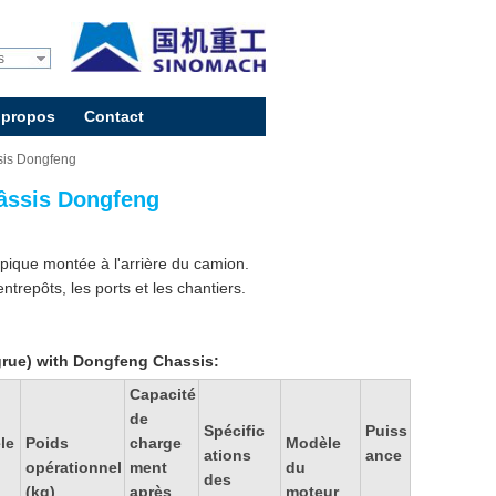
s
 propos
Contact
sis Dongfeng
âssis Dongfeng
pique montée à l'arrière du camion.
ntrepôts, les ports et les chantiers.
rue) with Dongfeng Chassis:
Capacité
de
Spécific
Puiss
le
Poids
charge
Modèle
ations
ance
opérationnel
ment
du
des
(kg)
après
moteur