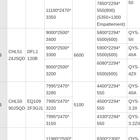
5II
7850*2294*
11100*2470*
550(800)
3350
(5350+1300
Empattement)
9000*2500*
5800*2294*
QYS-
3400
5500(600)
5II
9000*2500*
5900*2294*
QYS-
CHL51
DFL1
3300
5500(600)
4IIA
5
6600
24JSQD
120B
6080*2294*
9000*2500*
QYS-
3200
5500(600)
4ZII
7995*2470*
4400*2294*
QYS-
3280
550
4IIA
CHL50
EQ109
7995*2470*
4500*2294*
QYS-
6
5100
90JSQD
2F3GJ1
3220
550
3.2II
7995*2470*
4330*2294*
QYS-
3150
550
3.2ZI
11980*2500*
8300*2300*
QYS-