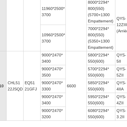
8000*2294*
11960*2500*
800(550)
3700
(5700+1300
QYS-
Empattement)
12ZII
7000*2294*
(Arriè
10960*2500*
800(550)
3700
(5350+1300
Empattement)
9000*2470*
5800*2294*
QYS-
3400
550(600)
5II
9000*2470*
5700*2294*
QYS-
3500
550(600)
5ZII
CHL51
EQ51
9000*2470*
5850*2294*
QYS-
10
6600
22JSQD
21GFJ
3300
550(600)
4IIA
9000*2470*
5950*2294*
QYS-
3400
550(600)
4ZII
9000*2470*
6080*2294*
QYS-
3200
550(600)
3.2II