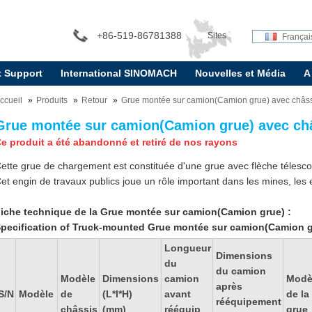
+86-519-86781388
Sites
Françai
t Support
International SINOMACH
Nouvelles et Média
A
internationaux:
ccueil
Produits
Retour
Grue montée sur camion(Camion grue) avec châs
Grue montée sur camion(Camion grue) avec ch
e produit a été abandonné et retiré de nos rayons
ette grue de chargement est constituée d'une grue avec flèche télesco
et engin de travaux publics joue un rôle important dans les mines, les e
iche technique de la Grue montée sur camion(Camion grue) :
pecification of Truck-mounted Grue montée sur camion(Camion g
Longueur
Dimensions
du
du camion
Modèle
Dimensions
camion
Modè
après
S/N
Modèle
de
(L*l*H)
avant
de la
rééquipement
châssis
(mm)
rééquip
grue