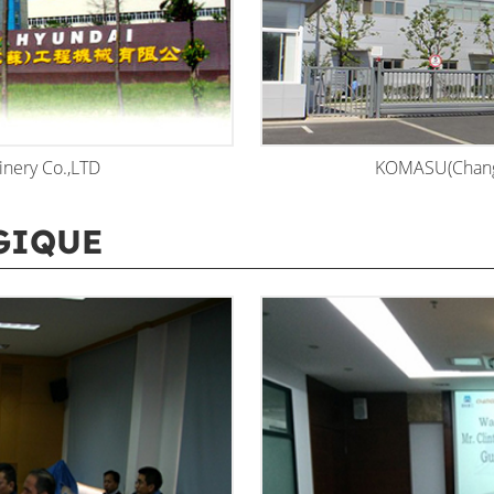
inery Co.,LTD
KOMASU(ChangZ
GIQUE