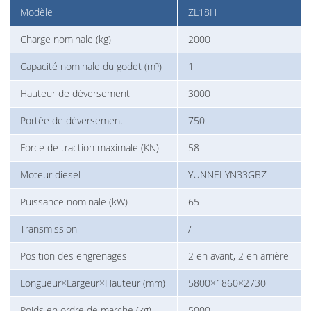
Modèle
ZL18H
Charge nominale (kg)
2000
Capacité nominale du godet (m³)
1
Hauteur de déversement
3000
Portée de déversement
750
Force de traction maximale (KN)
58
Moteur diesel
YUNNEI YN33GBZ
Puissance nominale (kW)
65
Transmission
/
Position des engrenages
2 en avant, 2 en arrière
Longueur×Largeur×Hauteur (mm)
5800×1860×2730
Poids en ordre de marche (kg)
5000