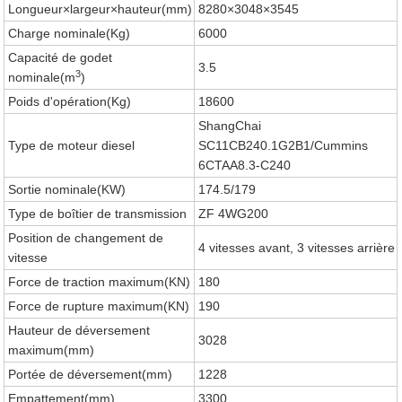
Longueur×largeur×hauteur(mm)
8280×3048×3545
Charge nominale(Kg)
6000
Capacité de godet
3.5
3
nominale(m
)
Poids d'opération(Kg)
18600
ShangChai
Type de moteur diesel
SC11CB240.1G2B1/Cummins
6CTAA8.3-C240
Sortie nominale(KW)
174.5/179
Type de boîtier de transmission
ZF 4WG200
Position de changement de
4 vitesses avant, 3 vitesses arrière
vitesse
Force de traction maximum(KN)
180
Force de rupture maximum(KN)
190
Hauteur de déversement
3028
maximum(mm)
Portée de déversement(mm)
1228
Empattement(mm)
3300